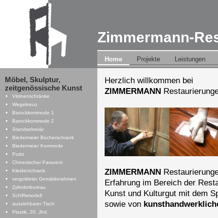
Zimmermann-Res
Navigation
Home
Projekte
Leistungen
überspringen
Navigation
Möbel, Skulptur,
Herzlich willkommen bei
überspringen
zeitgenössische Kunst
ZIMMERMANN
Restaurierung
Vitrinenschränke
Wegekreuz
Barockkommode 1
Barockkommode 2
Standsekretär
Biedermeier Bücherschrank
Biedermeier Kommode
Putto
Chinesischer Paravent
ZIMMERMANN
Restaurierungen
Kleiderschrank
vergoldeter Gemälderahmen
Erfahrung im Bereich der Rest
Zylinderbureau
Kunst und Kulturgut mit dem S
Schiffsmodell
sowie von
kunsthandwerklich
ausziehbarer Tisch
Plastik, 20. Jhd.